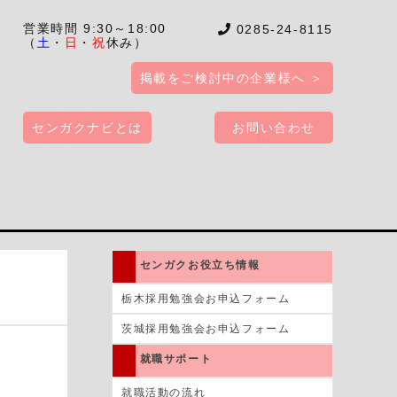
営業時間 9:30～18:00
0285-24-8115
（
土
・
日
・
祝
休み）
掲載をご検討中の企業様へ ＞
センガクナビとは
お問い合わせ
センガクお役立ち情報
栃木採用勉強会お申込フォーム
茨城採用勉強会お申込フォーム
就職サポート
就職活動の流れ