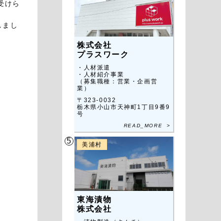
受けら
しまし
株式会社
プラスワーク
・人材派遣
・人材紹介事業
（募集職種：営業・企画営
業）
〒323-0032
栃木県小山市天神町1丁目9番9
号
READ_MORE >
5
美浦村
東海漬物
株式会社