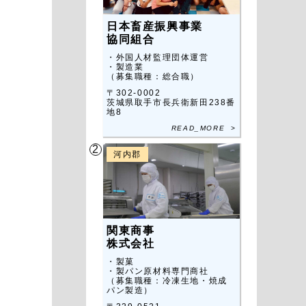
日本畜産振興事業
協同組合
・外国人材監理団体運営
・製造業
（募集職種：総合職）
〒302-0002
茨城県取手市長兵衛新田238番
地8
READ_MORE >
2
河内郡
関東商事
株式会社
・製菓
・製パン原材料専門商社
（募集職種：冷凍生地・焼成
パン製造）