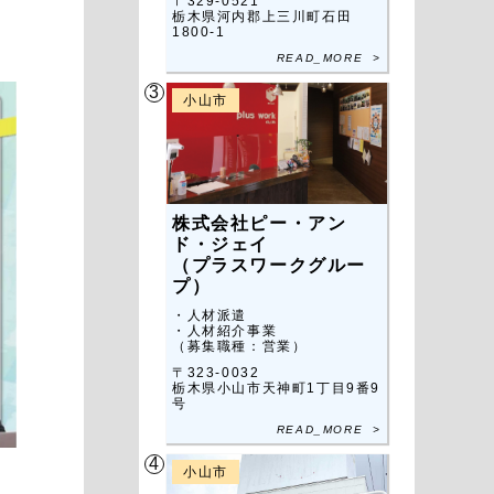
〒329-0521
栃木県河内郡上三川町石田
1800-1
READ_MORE >
3
小山市
株式会社ピー・アン
ド・ジェイ
（プラスワークグルー
プ）
・人材派遣
・人材紹介事業
（募集職種：営業）
〒323-0032
栃木県小山市天神町1丁目9番9
号
READ_MORE >
4
小山市