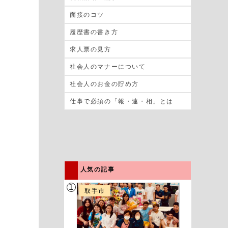
面接のコツ
履歴書の書き方
求人票の見方
社会人のマナーについて
社会人のお金の貯め方
仕事で必須の「報・連・相」とは
人気の記事
1
取手市