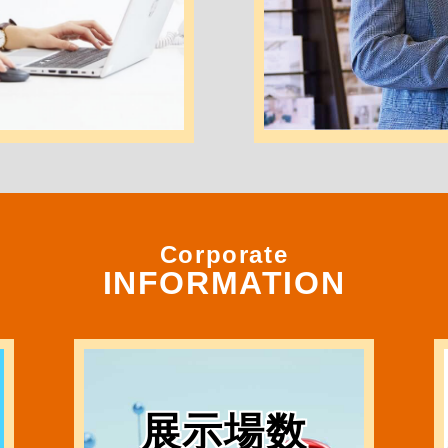
Corporate
INFORMATION
展示場数