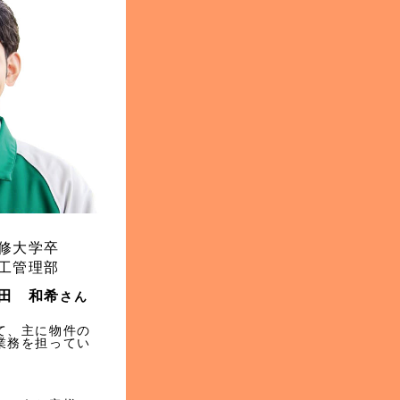
修大学卒
工管理部
田 和希
さん
て、主に物件の
業務を担ってい