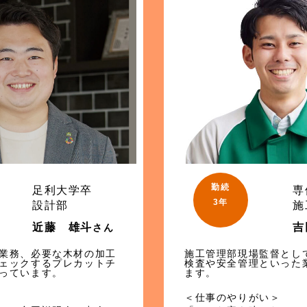
勤続
足利大学卒
専
3年
設計部
施
近藤 雄斗
吉
さん
業務、必要な木材の加工
施工管理部現場監督とし
ェックするプレカットチ
検査や安全管理といった
っています。
ます。
＜仕事のやりがい＞