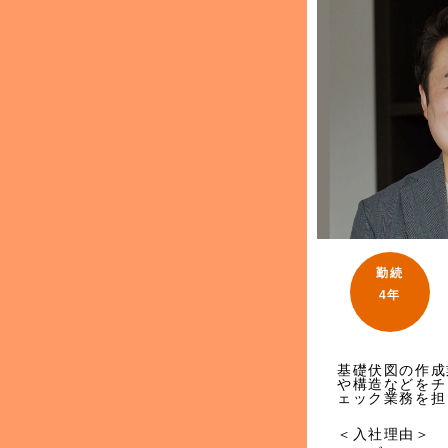
勤続
4年
基礎伏図の作成
や構造などをチ
ェック業務を担
＜入社理由＞