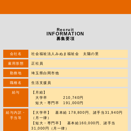
Recruit
INFORMATION
募集要項
会社名
社会福祉法人みぬま福祉会 太陽の里
雇用形態
正社員
勤務地
埼玉県白岡市他
職種名
生活支援員
給与
【月給】
大学卒 210,740円
短大・専門卒 191,000円
給与内訳・
【大学卒】 基本給 178,800円、諸手当31,940円
手当等
（月一律）
【短大・専門卒】 基本給160,000円、諸手当
31,000円（月一律）