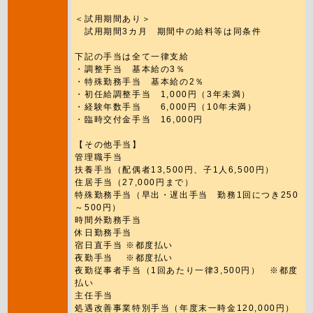
＜試用期間あり＞
試用期間3カ月 期間中の給料等は同条件
下記の手当は全て一律支給
・調整手当 基本給の3％
・特殊勤務手当 基本給の2％
・初任給調整手当 1,000円（3年未満）
・経験年数手当 6,000円（10年未満）
・臨時交付金手当 16,000円
【その他手当】
管理職手当
扶養手当（配偶者13,500円、子1人6,500円）
住居手当（27,000円まで）
特殊勤務手当（早出・遅出手当 勤務1回につき250
～500円）
時間外勤務手当
休日勤務手当
宿日直手当 ※都度払い
夜勤手当 ※都度払い
夜勤従事者手当（1回あたり一律3,500円） ※都度
払い
主任手当
処遇改善事業特別手当（年度末一時金120,000円）