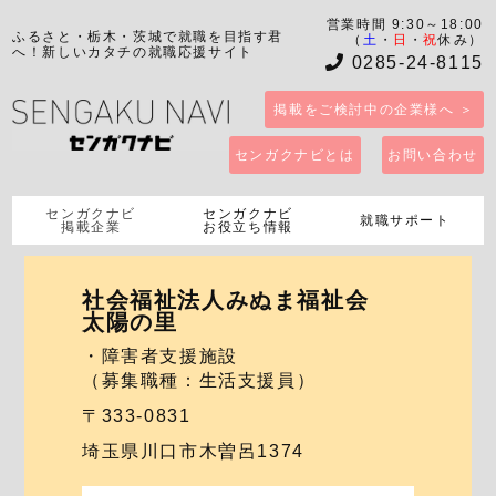
営業時間 9:30～18:00
ふるさと・栃木・茨城で就職を目指す君
（
土
・
日
・
祝
休み）
へ！新しいカタチの就職応援サイト
0285-24-8115
掲載をご検討中の企業様へ ＞
センガクナビとは
お問い合わせ
センガクナビ
センガクナビ
就職サポート
掲載企業
お役立ち情報
社会福祉法人みぬま福祉会
太陽の里
・障害者支援施設
（募集職種：生活支援員）
〒333-0831
埼玉県川口市木曽呂1374