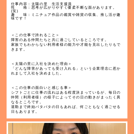
仕事内容：太陽の里 生活支援員
性 格：思考が広がりやすく優柔不断な面があります。
(笑)
趣 味：ミニチュア作品の鑑賞や雑貨の収集、推し活が趣
味です！
＜この仕事で誇れること＞
障害のある仲間たちと共に過ごしているところです。
家族でもわからない利用者様の能力や才能を見出したりもで
きます。
＜太陽の里に入社を決めた理由＞
「どんな障害があっても受け入れる」という企業理念に惹か
れまして入社を決めました。
＜この仕事の面白いと感じる事＞
シフトごとに仕事の流れはある程度決まっているが、毎日の
仲間（利用者様）の様子によってその日の動きがまったく異
なるところです。
退勤まで終始バタバタの日もあれば、何ごともなく過ごせる
日もあります。