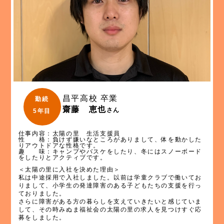
昌平高校 卒業
勤続
齋藤 恵也
さん
5年目
仕事内容：太陽の里 生活支援員
性 格：負けず嫌いなところがありまして、体を動かした
りアウトドアな性格です。
趣 味：キャンプやバスケをしたり、冬にはスノーボード
をしたりとアクティブです。
＜太陽の里に入社を決めた理由＞
私は中途採用で入社しました。以前は学童クラブで働いてお
りまして、小学生の発達障害のある子どもたちの支援を行っ
ておりました。
さらに障害がある方の暮らしを支えていきたいと感じていま
して、その時みぬま福祉会の太陽の里の求人を見つけすぐ応
募をしました。