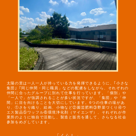
太陽の里は一人一人が持っている力を発揮できるように、｢小さな
集団｣「同じ仲間・同じ職員」などの配慮をしながら、それぞれの
仲間に合ったグループに別れて仕事を行っています。「個別」や
「一人で」が強調されることが多い状況ですが、「集団」や「仲
間」に目を向けることを大切にしています。6つの仕事の場があ
り、①さをり織り、絵画、小物など②園芸肥料③野菜づくり④ウ
エス製品⑤ワッフル⑥環境浄化剤（マイエンザ）、それぞれが作
業所のように独自で活動し、製造と販売を通して、さらなる社会
参加をめざしています。
「くらし」