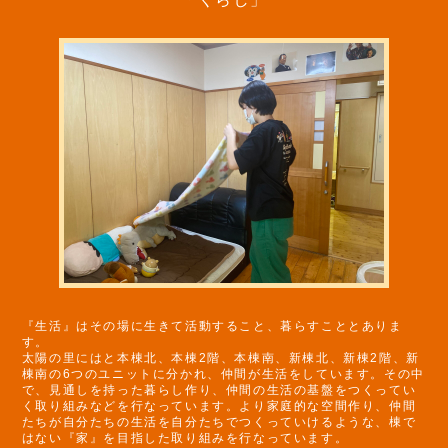
『生活』はその場に生きて活動すること、暮らすこととありま
す。
太陽の里にはと本棟北、本棟2階、本棟南、新棟北、新棟2階、新
棟南の6つのユニットに分かれ、仲間が生活をしています。その中
で、見通しを持った暮らし作り、仲間の生活の基盤をつくってい
く取り組みなどを行なっています。より家庭的な空間作り、仲間
たちが自分たちの生活を自分たちでつくっていけるような、棟で
はない『家』を目指した取り組みを行なっています。