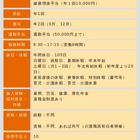
健康増進手当（年１回10,000円）
昇給
年1回
賞与
年2回（6月、12月）
通勤手当
通勤手当（50,000円まで）
勤務時間
8:30～17:15（実働8時間）
休日・休暇
年間休日：105日
日曜日、祝祭日、夏期休暇、年末年始
土曜日（月1～2回）、年次有給休暇（初年度より20
日）
産前産後の休暇、療養休暇、特別休暇（慶弔等）
育児・介護休暇、育児・介護休業
加入保険・
雇用、労災、健康、厚生年金
福利厚生・
退職金制度あり
待遇
資格・経験
経験：不問
資格：不問、あれば尚可（介護職員初任者研修）
採用予定人
10